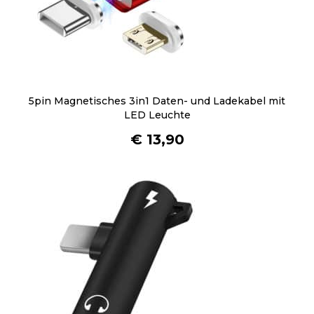
n
n
e
n
a
u
5pin Magnetisches 3in1 Daten- und Ladekabel mit
f
LED Leuchte
d
€
13,90
e
r
P
r
o
d
u
k
t
s
e