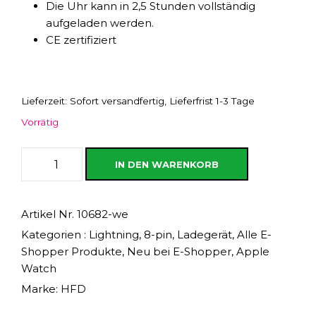
Die Uhr kann in 2,5 Stunden vollständig
aufgeladen werden.
CE zertifiziert
Lieferzeit:
Sofort versandfertig, Lieferfrist 1-3 Tage
Vorrätig
A
IN DEN WARENKORB
p
p
l
Artikel Nr.
10682-we
e
Kategorien :
Lightning, 8-pin
,
Ladegerät
,
Alle E-
W
Shopper Produkte
,
Neu bei E-Shopper
,
Apple
a
Watch
t
Marke:
HFD
c
h