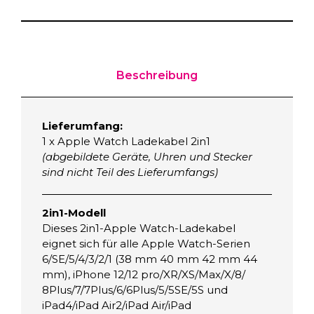
2
i
n
1
L
Beschreibung
a
d
e
Lieferumfang:
1 x Apple Watch Ladekabel 2in1
k
(abgebildete Geräte, Uhren und Stecker
a
sind nicht Teil des Lieferumfangs)
b
e
l
2in1-Modell
f
Dieses 2in1-Apple Watch-Ladekabel
ü
eignet sich für alle Apple Watch-Serien
6/SE/5/4/3/2/1 (38 mm 40 mm 42 mm 44
r
mm), iPhone 12/12 pro/XR/XS/Max/X/8/
a
8Plus/7/7Plus/6/6Plus/5/5SE/5S und
l
iPad4/iPad Air2/iPad Air/iPad
l