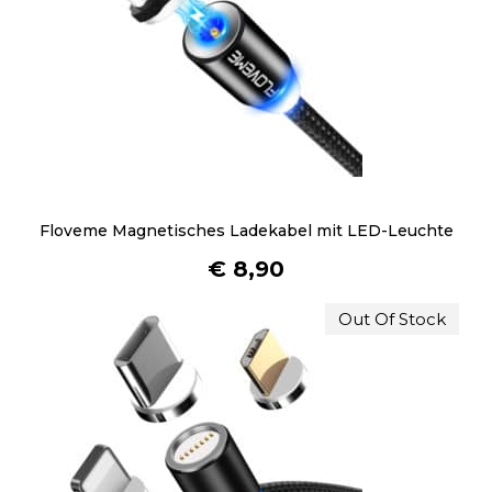
e
i
s
t
m
e
h
r
e
Floveme Magnetisches Ladekabel mit LED-Leuchte
r
€
8,90
e
V
Out Of Stock
a
r
i
a
n
t
e