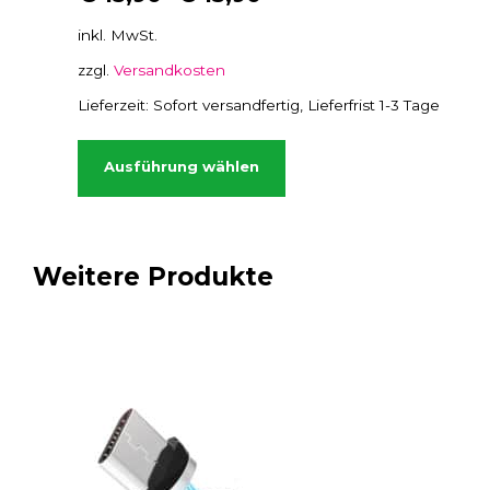
inkl. MwSt.
zzgl.
Versandkosten
Lieferzeit:
Sofort versandfertig, Lieferfrist 1-3 Tage
D
i
Ausführung wählen
e
s
e
s
Weitere Produkte
P
r
o
d
u
k
t
w