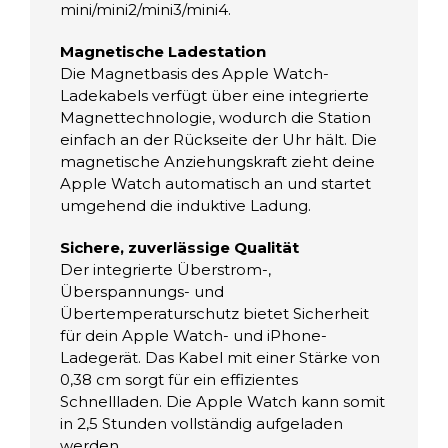
mini/mini2/mini3/mini4.
e
A
Magnetische Ladestation
p
Die Magnetbasis des Apple Watch-
p
Ladekabels verfügt über eine integrierte
l
Magnettechnologie, wodurch die Station
e
einfach an der Rückseite der Uhr hält. Die
magnetische Anziehungskraft zieht deine
W
Apple Watch automatisch an und startet
a
umgehend die induktive Ladung.
t
c
Sichere, zuverlässige Qualität
h
Der integrierte Überstrom-,
S
Überspannungs- und
e
Übertemperaturschutz bietet Sicherheit
r
für dein Apple Watch- und iPhone-
i
Ladegerät. Das Kabel mit einer Stärke von
e
0,38 cm sorgt für ein effizientes
Schnellladen. Die Apple Watch kann somit
n
in 2,5 Stunden vollständig aufgeladen
M
werden.