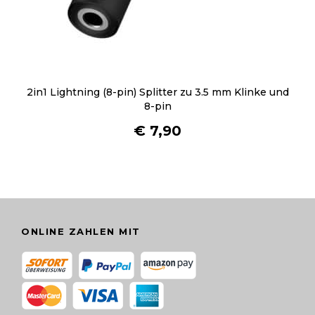
i
t
e
g
e
2in1 Lightning (8-pin) Splitter zu 3.5 mm Klinke und
w
8-pin
ä
h
€
7,90
l
t
w
e
r
d
ONLINE ZAHLEN MIT
e
n