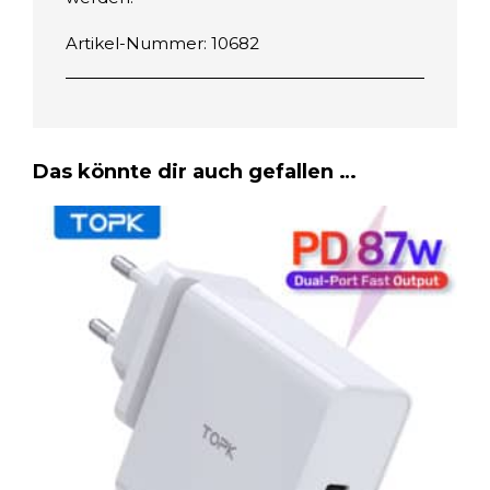
e
n
Artikel-Nummer: 10682
g
e
Das könnte dir auch gefallen …