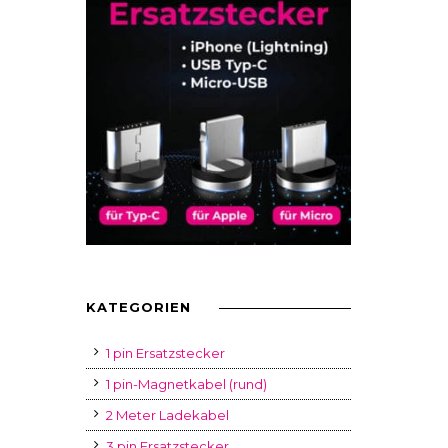
KATEGORIEN
1 pin Ersatzstecker
1 pin-Magnetkabel (rund)
2 Meter Ladekabel
3 pin Ersatzstecker