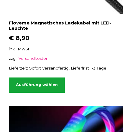
e
h
r
Floveme Magnetisches Ladekabel mit LED-
e
Leuchte
r
€
8,90
e
V
inkl. MwSt.
a
zzgl.
Versandkosten
r
i
Lieferzeit:
Sofort versandfertig, Lieferfrist 1-3 Tage
a
D
n
i
Ausführung wählen
t
e
e
s
n
e
a
s
u
P
f
r
.