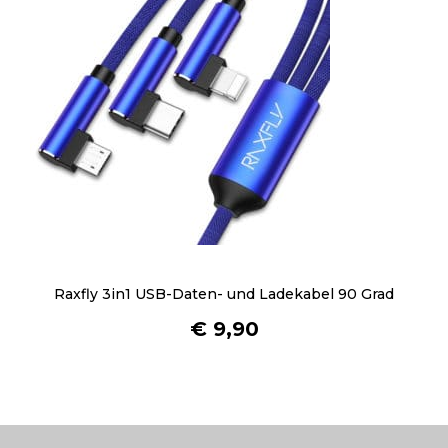
d
u
k
t
s
e
i
t
e
g
e
w
Raxfly 3in1 USB-Daten- und Ladekabel 90 Grad
ä
h
€
9,90
l
t
w
e
r