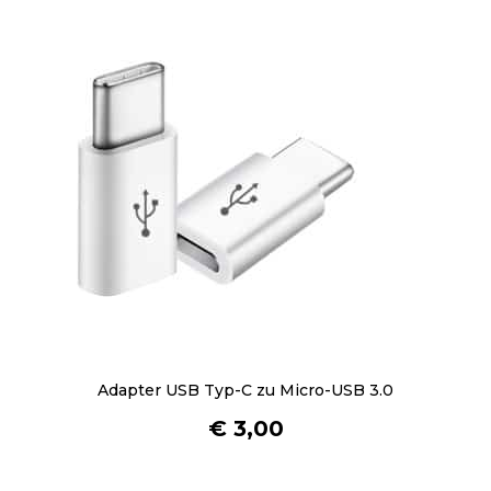
r
P
r
o
d
u
k
t
s
e
i
t
e
g
e
Adapter USB Typ-C zu Micro-USB 3.0
w
€
3,00
ä
h