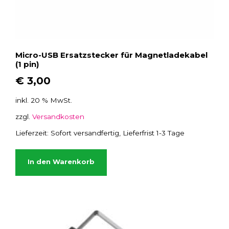
1
)
M
e
Micro-USB Ersatzstecker für Magnetladekabel
n
(1 pin)
g
€
3,00
e
inkl. 20 % MwSt.
zzgl.
Versandkosten
Lieferzeit:
Sofort versandfertig, Lieferfrist 1-3 Tage
In den Warenkorb