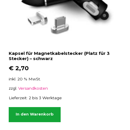
i
t
e
g
e
w
ä
h
Kapsel für Magnetkabelstecker (Platz für 3
Stecker) – schwarz
l
t
€
2,70
w
inkl. 20 % MwSt.
e
r
zzgl.
Versandkosten
d
Lieferzeit:
2 bis 3 Werktage
e
n
In den Warenkorb