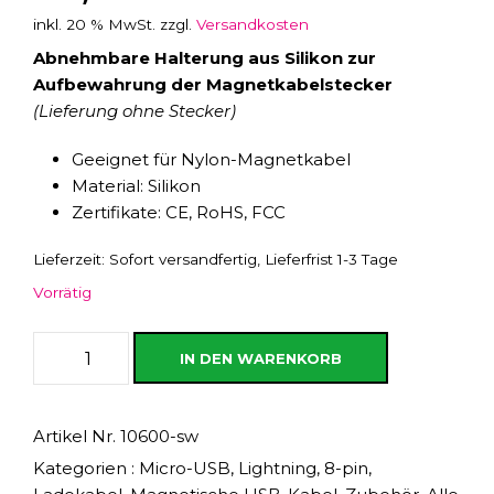
inkl. 20 % MwSt.
zzgl.
Versandkosten
Abnehmbare Halterung aus Silikon zur
Aufbewahrung der Magnetkabelstecker
(Lieferung ohne Stecker)
Geeignet für Nylon-Magnetkabel
Material: Silikon
Zertifikate: CE, RoHS, FCC
Lieferzeit:
Sofort versandfertig, Lieferfrist 1-3 Tage
Vorrätig
A
IN DEN WARENKORB
b
n
e
Artikel Nr.
10600-sw
h
Kategorien :
Micro-USB
,
Lightning, 8-pin
,
m