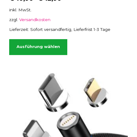
inkl. MwSt.
zzgl.
Versandkosten
Lieferzeit:
Sofort versandfertig, Lieferfrist 1-3 Tage
D
i
Ausführung wählen
e
s
e
s
P
r
o
d
u
k
t
w