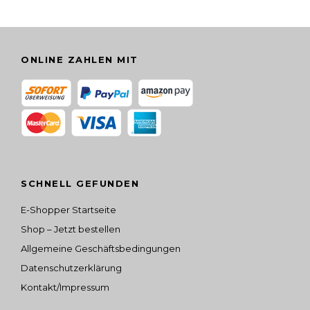
l
t
w
e
ONLINE ZAHLEN MIT
r
d
e
n
SCHNELL GEFUNDEN
E-Shopper Startseite
Shop – Jetzt bestellen
Allgemeine Geschäftsbedingungen
Datenschutzerklärung
Kontakt/Impressum