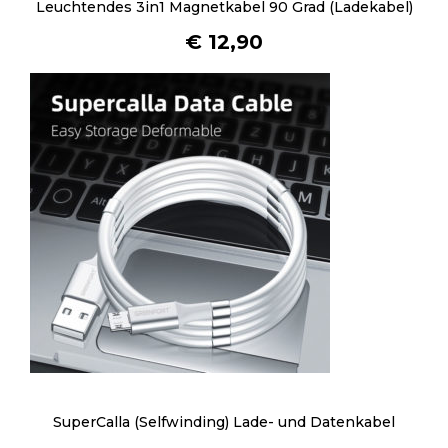
e
Leuchtendes 3in1 Magnetkabel 90 Grad (Ladekabel)
r
€
12,90
e
V
a
r
i
a
n
t
e
n
a
u
f
.
D
i
SuperCalla (Selfwinding) Lade- und Datenkabel
e