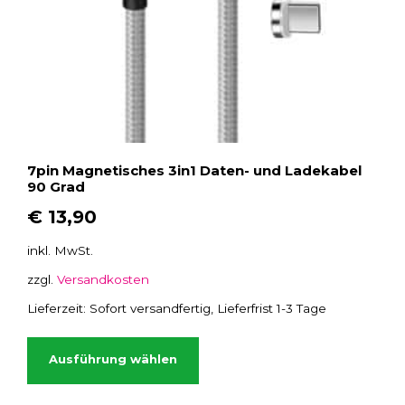
7pin Magnetisches 3in1 Daten- und Ladekabel
90 Grad
€
13,90
inkl. MwSt.
zzgl.
Versandkosten
Lieferzeit:
Sofort versandfertig, Lieferfrist 1-3 Tage
D
i
Ausführung wählen
e
s