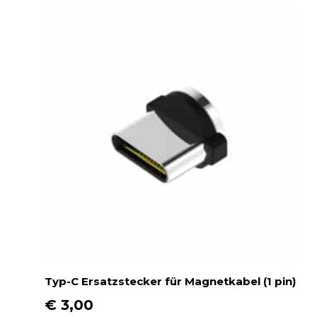
n
a
u
f
.
D
i
e
O
p
t
i
o
n
e
n
Typ-C Ersatzstecker für Magnetkabel (1 pin)
k
€
3,00
ö