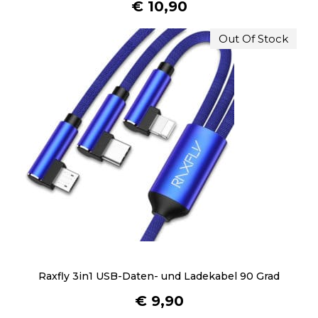
€
10,90
O
p
Out Of Stock
t
i
o
n
e
n
k
ö
n
n
e
n
a
u
Raxfly 3in1 USB-Daten- und Ladekabel 90 Grad
f
d
€
9,90
e