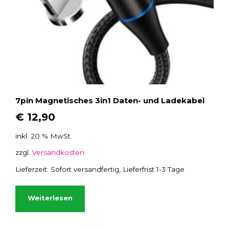
e
i
s
t
m
e
h
r
7pin Magnetisches 3in1 Daten- und Ladekabel
e
€
12,90
r
e
inkl. 20 % MwSt.
V
zzgl.
Versandkosten
a
r
Lieferzeit:
Sofort versandfertig, Lieferfrist 1-3 Tage
i
a
Weiterlesen
n
t
e