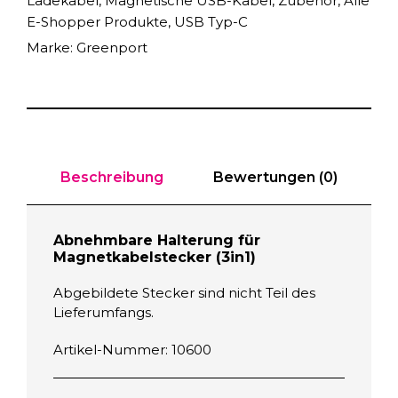
Ladekabel
,
Magnetische USB-Kabel
,
Zubehör
,
Alle
b
E-Shopper Produkte
,
USB Typ-C
a
Marke:
Greenport
r
e
H
a
l
t
e
Beschreibung
Bewertungen (0)
r
u
Abnehmbare Halterung für
n
Magnetkabelstecker (3in1)
g
f
Abgebildete Stecker sind nicht Teil des
ü
Lieferumfangs.
r
M
Artikel-Nummer: 10600
a
g