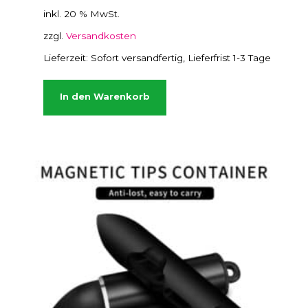
n
inkl. 20 % MwSt.
n
zzgl.
Versandkosten
e
n
Lieferzeit:
Sofort versandfertig, Lieferfrist 1-3 Tage
a
u
In den Warenkorb
f
d
e
r
P
r
o
d
u
k
t
s
e