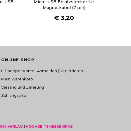
ro-USB
Micro-USB Ersatzstecker für
Magnetkabel (7 pin)
€
3,20
ONLINE SHOP
E-Shopper Konto | Anmelden | Registrieren
Mein Warenkorb
Versand und Lieferung
Zahlungsarten
DIENVERLAG
|
HOCHZEITSMESSE GRAZ