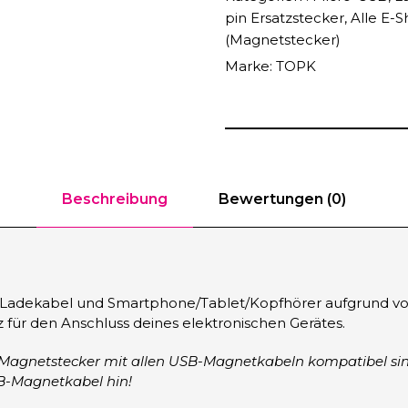
-
pin Ersatzstecker
,
Alle E-
U
(Magnetstecker)
S
Marke:
TOPK
B
E
r
s
a
t
Beschreibung
Bewertungen (0)
z
s
t
e
c
 Ladekabel und Smartphone/Tablet/Kopfhörer aufgrund vo
k
 für den Anschluss deines elektronischen Gerätes.
e
r
e Magnetstecker mit allen USB-Magnetkabeln kompatibel sin
f
SB-Magnetkabel hin!
ü