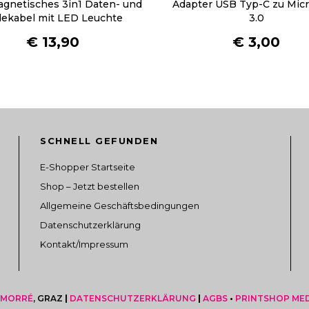
o
agnetisches 3in1 Daten- und
Adapter USB Typ-C zu Mic
n
r
n
ekabel mit LED Leuchte
3.0
e
e
e
n
€
13,90
€
3,00
r
n
k
e
k
ö
V
ö
n
a
n
n
r
n
e
i
e
n
a
SCHNELL GEFUNDEN
n
a
n
a
E-Shopper Startseite
u
t
u
Shop – Jetzt bestellen
f
e
f
d
Allgemeine Geschäftsbedingungen
n
d
e
a
Datenschutzerklärung
e
r
u
Kontakt/Impressum
r
P
f
P
r
.
r
o
D
o
 MORRÉ
, GRAZ
|
DATENSCHUTZERKLÄRUNG
|
AGBS
•
PRINTSHOP ME
d
i