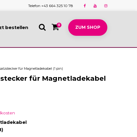
Telefon +43 664 325 10 78
0
zt bestellen
ZUM SHOP
atzstecker für Magnetladekabel (1 pin)
zstecker für Magnetladekabel
dkosten
tladekabel
t)