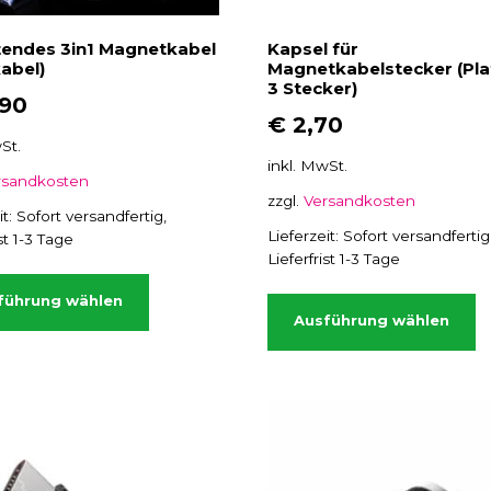
i
n
tendes 3in1 Magnetkabel
Kapsel für
abel)
Magnetkabelstecker (Plat
)
3 Stecker)
M
,90
€
2,70
e
St.
n
inkl. MwSt.
g
rsandkosten
zzgl.
Versandkosten
e
it:
Sofort versandfertig,
Lieferzeit:
Sofort versandfertig
ist 1-3 Tage
Lieferfrist 1-3 Tage
D
D
i
führung wählen
i
Ausführung wählen
e
e
s
s
e
e
s
s
P
P
r
r
o