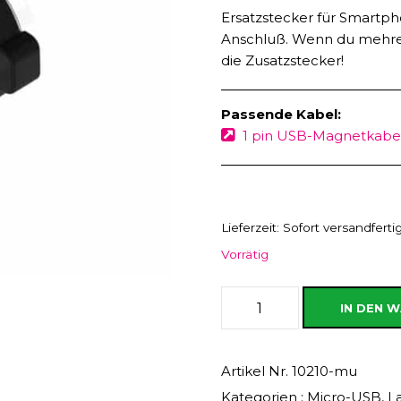
Ersatzstecker für Smartph
Anschluß. Wenn du mehrer
die Zusatzstecker!
Passende Kabel:
1 pin USB-Magnetkabe
Lieferzeit:
Sofort versandfertig,
Vorrätig
M
IN DEN 
i
c
r
Artikel Nr.
10210-mu
o
Kategorien :
Micro-USB
,
L