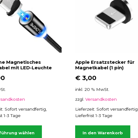
o
d
d
u
u
k
k
t
t
w
w
e
e
i
i
s
me Magnetisches
Apple Ersatzstecker für
s
t
bel mit LED-Leuchte
Magnetkabel (1 pin)
t
m
90
€
3,00
e
e
h
St.
inkl. 20 % MwSt.
h
r
r
rsandkosten
zzgl.
Versandkosten
e
e
r
it:
Sofort versandfertig,
Lieferzeit:
Sofort versandfertig
r
e
ist 1-3 Tage
Lieferfrist 1-3 Tage
e
V
D
V
a
i
führung wählen
In den Warenkorb
a
r