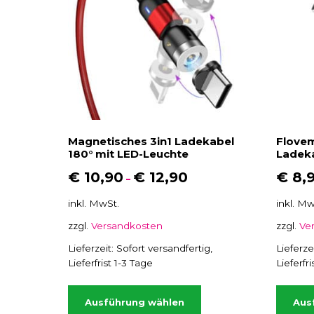
Magnetisches 3in1 Ladekabel
Flove
180° mit LED-Leuchte
Ladeka
€
10,90
€
12,90
€
8,
–
inkl. MwSt.
inkl. Mw
zzgl.
Versandkosten
zzgl.
Ve
Lieferzeit:
Sofort versandfertig,
Lieferze
Lieferfrist 1-3 Tage
Lieferfr
D
i
Ausführung wählen
Aus