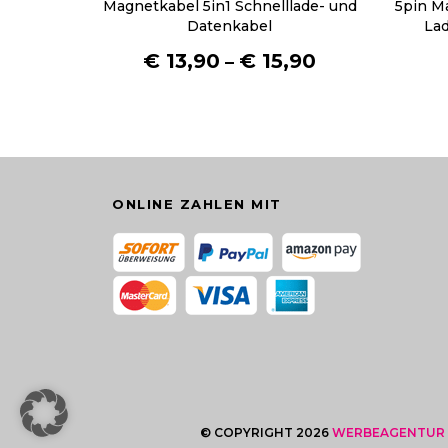
Magnetkabel 5in1 Schnelllade- und
5pin M
r
Datenkabel
Lad
e
€
13,90
€
15,90
–
r
e
V
a
r
i
a
ONLINE ZAHLEN MIT
n
t
e
n
a
u
f
.
D
© COPYRIGHT 2026
WERBEAGENTUR
i