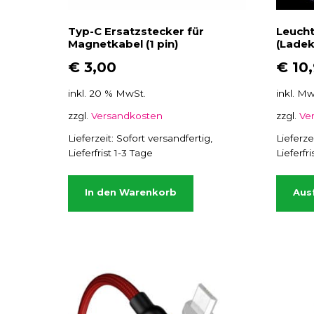
Typ-C Ersatzstecker für
Leuch
Magnetkabel (1 pin)
(Ladek
€
3,00
€
10
inkl. 20 % MwSt.
inkl. Mw
zzgl.
Versandkosten
zzgl.
Ve
Lieferzeit:
Sofort versandfertig,
Lieferze
Lieferfrist 1-3 Tage
Lieferfr
In den Warenkorb
Aus