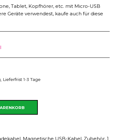
one, Tablet, Kopfhörer, etc. mit Micro-USB
e Geräte verwendest, kaufe auch für diese
l
 Lieferfrist 1-3 Tage
WARENKORB
adekabel
,
Magnetische USB-Kabel
,
Zubehör
,
1