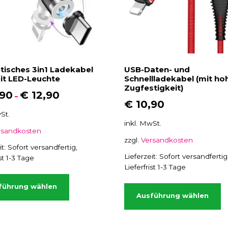
isches 3in1 Ladekabel
USB-Daten- und
it LED-Leuchte
Schnellladekabel (mit ho
Zugfestigkeit)
,90
€
12,90
–
€
10,90
St.
inkl. MwSt.
rsandkosten
zzgl.
Versandkosten
it:
Sofort versandfertig,
Lieferzeit:
Sofort versandfertig
ist 1-3 Tage
Lieferfrist 1-3 Tage
D
D
i
führung wählen
i
Ausführung wählen
e
e
s
s
e