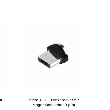
m
ür
Micro-USB Ersatzstecker für
Magnetladekabel (1 pin)