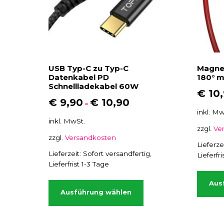
USB Typ-C zu Typ-C
Magnet
Datenkabel PD
180° m
Schnellladekabel 60W
€
10
€
9,90
€
10,90
–
inkl. Mw
inkl. MwSt.
zzgl.
Ve
zzgl.
Versandkosten
Lieferze
Lieferzeit:
Sofort versandfertig,
Lieferfr
Lieferfrist 1-3 Tage
D
Aus
i
Ausführung wählen
e
s