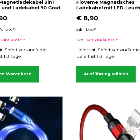
Magnetladekabel 3in1
Floveme Magnetisches
 und Ladekabel 90 Grad
Ladekabel mit LED-Leuch
90
€
8,90
0 % MwSt.
inkl. MwSt.
rsandkosten
zzgl.
Versandkosten
it:
Sofort versandfertig,
Lieferzeit:
Sofort versandfertig
ist 1-3 Tage
Lieferfrist 1-3 Tage
D
i
den Warenkorb
Ausführung wählen
e
s
e
s
P
r
o
d