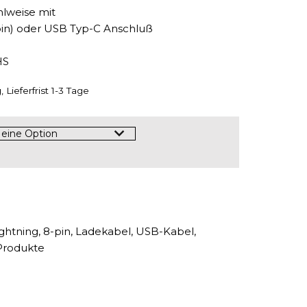
hlweise mit
-pin) oder USB Typ-C Anschluß
HS
 Lieferfrist 1-3 Tage
ghtning, 8-pin
,
Ladekabel
,
USB-Kabel
,
Produkte