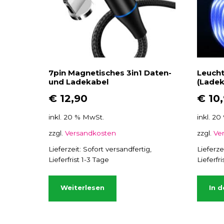
7pin Magnetisches 3in1 Daten-
Leuch
und Ladekabel
(Ladek
€
12,90
€
10
inkl. 20 % MwSt.
inkl. 2
zzgl.
Versandkosten
zzgl.
Ve
Lieferzeit:
Sofort versandfertig,
Lieferze
Lieferfrist 1-3 Tage
Lieferfr
Weiterlesen
In 