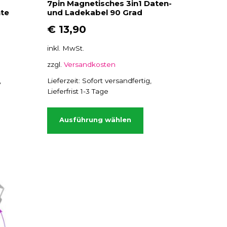
7pin Magnetisches 3in1 Daten-
te
und Ladekabel 90 Grad
€
13,90
inkl. MwSt.
zzgl.
Versandkosten
,
Lieferzeit:
Sofort versandfertig,
Lieferfrist 1-3 Tage
D
i
Ausführung wählen
e
s
e
s
P
r
o
d