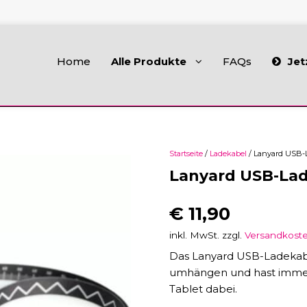
Home
Alle Produkte
FAQs
Jet
Startseite
/
Ladekabel
/ Lanyard USB-
Lanyard USB-La
€
11,90
inkl. MwSt.
zzgl.
Versandkost
Das Lanyard USB-Ladeka
umhängen und hast immer
Tablet dabei.