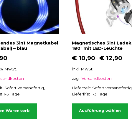
u
k
t
w
e
i
tendes 3in1 Magnetkabel
Magnetisches 3in1 Ladek
s
abel) – blau
180° mit LED-Leuchte
t
,90
€
10,90
€
12,90
–
e
0 % MwSt.
inkl. MwSt.
h
r
rsandkosten
zzgl.
Versandkosten
e
it:
Sofort versandfertig,
Lieferzeit:
Sofort versandfertig
r
ist 1-3 Tage
Lieferfrist 1-3 Tage
e
D
V
i
den Warenkorb
Ausführung wählen
a
e
r
s
i
e