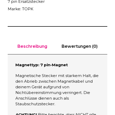
7 pin Ersatzstecker
B
Marke:
TOPK
E
r
s
a
t
z
s
Beschreibung
Bewertungen (0)
t
e
c
Magnettyp: 7 pin-Magnet
k
Magnetische Stecker mit starkem Halt, die
e
den Abrieb zwischen Magnetkabel und
r
deinem Gerät aufgrund von
f
Nichtübereinstimmung verringert. Die
ü
Anschlüsse dienen auch als
r
Staubschutzstecker.
M
a
ACHTUNG!
Bitte beachte, dass NICHT alle