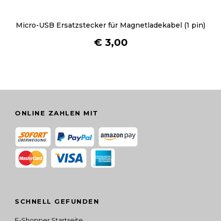
g
e
Micro-USB Ersatzstecker für Magnetladekabel (1 pin)
w
ä
€
3,00
h
l
t
w
e
r
ONLINE ZAHLEN MIT
d
e
n
SCHNELL GEFUNDEN
E-Shopper Startseite