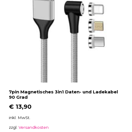
.
D
i
e
O
p
t
i
o
n
e
n
k
7pin Magnetisches 3in1 Daten- und Ladekabel
ö
90 Grad
n
€
13,90
n
e
inkl. MwSt.
n
zzgl.
Versandkosten