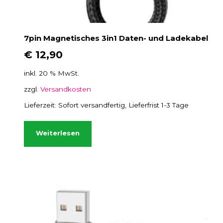
m
e
h
7pin Magnetisches 3in1 Daten- und Ladekabel
r
e
€
12,90
r
inkl. 20 % MwSt.
e
V
zzgl.
Versandkosten
a
Lieferzeit:
Sofort versandfertig, Lieferfrist 1-3 Tage
r
i
Weiterlesen
a
n
t
e
n
a
u
f