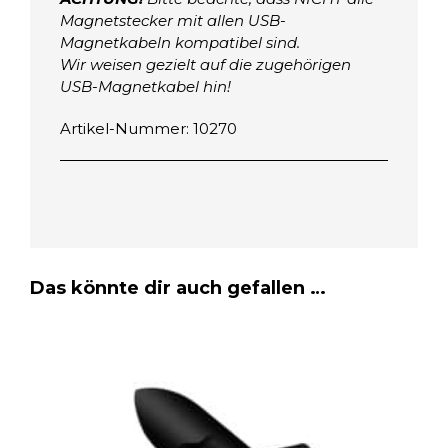
g
Magnetstecker mit allen USB-
Magnetkabeln kompatibel sind.
n
Wir weisen gezielt auf die zugehörigen
e
USB-Magnetkabel hin!
t
k
Artikel-Nummer: 10270
a
b
e
l
(
7
p
Das könnte dir auch gefallen …
i
n
)
M
e
n