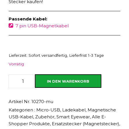
Stecker kaufen!
Passende Kabel:
7 pin USB-Magnetkabel
Lieferzeit:
Sofort versandfertig, Lieferfrist 1-3 Tage
Vorrätig
M
IN DEN WARENKORB
i
c
r
Artikel Nr.
10270-mu
o
Kategorien :
Micro-USB
,
Ladekabel
,
Magnetische
-
USB-Kabel
,
Zubehör
,
Smart Eyewear
,
Alle E-
U
Shopper Produkte
,
Ersatzstecker (Magnetstecker)
,
S